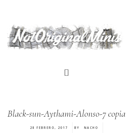
Saltar
al
contenido
principal
Black-sun-Aythami-Alonso-7 copia
28 FEBRERO, 2017
BY
NACHO