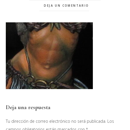
DEJA UN COMENTARIO
Interacciones
Deja una respuesta
con
Tu dirección de correo electrónico no será publicada.
Los
los
campos obligatorios están marcados con
*