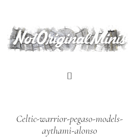
Saltar
al
contenido
principal
Celtic-warrior-pegaso-models-
aythami-alonso