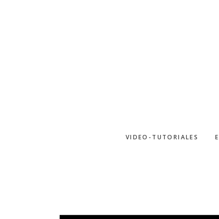
Saltar
al
contenido
principal
VIDEO-TUTORIALES