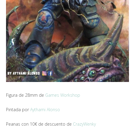
Figura de 28mm de
Games Workshop
Pintada por
Aythami Alonso
Peanas con 10€ de descuento de
CrazyWenky