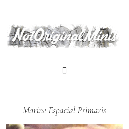
Saltar
al
contenido
principal
Marine Espacial Primaris