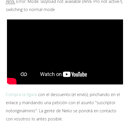
ARVE
Error: Mode: lazyload not available (ARVE Pro not active?),
switching to normal mode
Compra la figura
con el descuento (el envío), pinchando en el
enlace y mandando una petición con el asunto "suscriptor
notoriginalminis". La gente de Neko se pondrá en contacto
con vosotros lo antes posible.