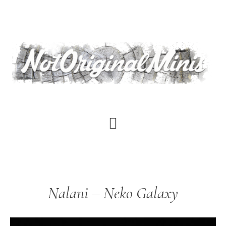
Saltar
al
contenido
principal
Nalani – Neko Galaxy