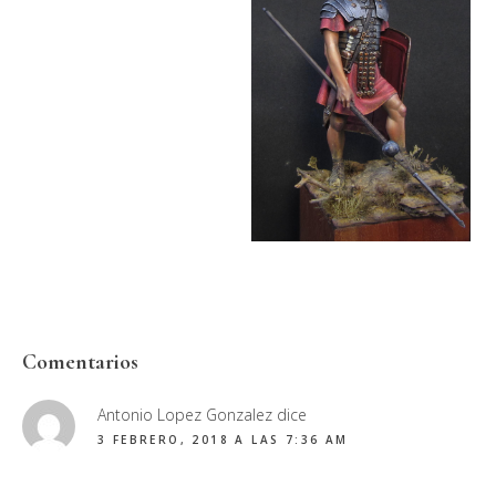
Interacciones
Comentarios
con
Antonio Lopez Gonzalez
dice
los
3 FEBRERO, 2018 A LAS 7:36 AM
lectores