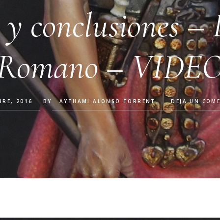
 y conclusiones – 
Romano – VIDE
BRE, 2016
BY
AYTHAMI ALONSO TORRENT
DEJA UN COM