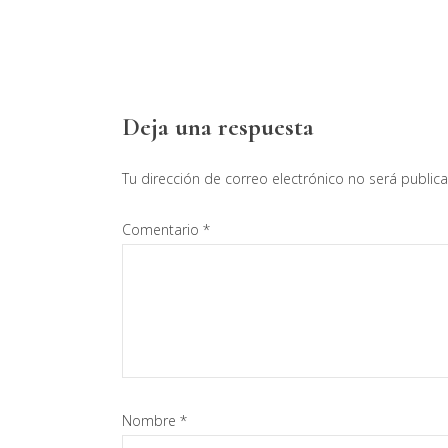
Interacciones
Deja una respuesta
con
Tu dirección de correo electrónico no será public
los
Comentario
*
lectores
Nombre
*