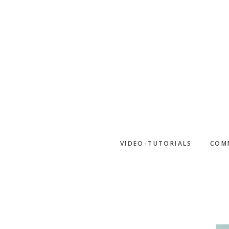
Skip
to
main
content
VIDEO-TUTORIALS
COM